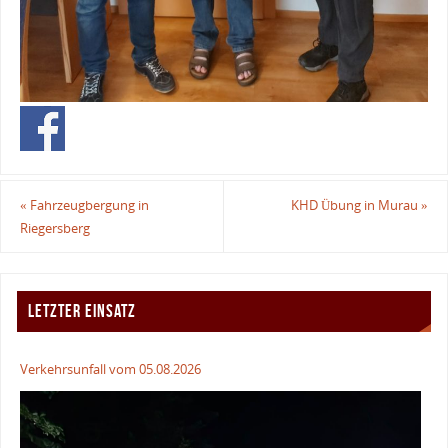
«
Fahrzeugbergung in
KHD Übung in Murau
»
Riegersberg
LETZTER EINSATZ
Verkehrsunfall vom 05.08.2026