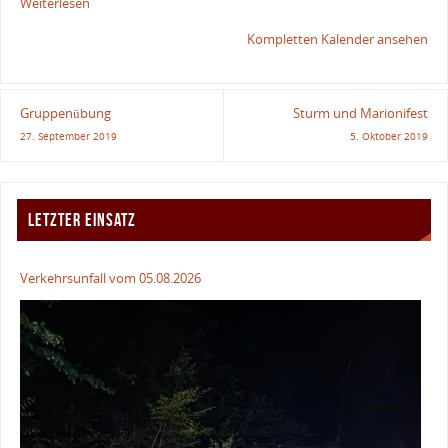
Weiterlesen
Kompletten Kalender ansehen
Gruppenübung
Sturm und Marionifest
27. September 2019
5. Oktober 2019
LETZTER EINSATZ
Verkehrsunfall vom 05.08.2026