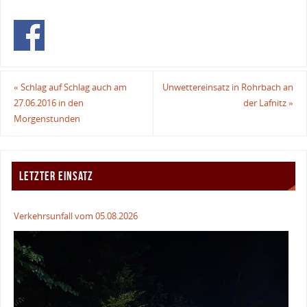
«
Schlag auf Schlag auch am
Unwettereinsatz in Rohrbach an
27.06.2016 in den
der Lafnitz
»
Morgenstunden
LETZTER EINSATZ
Verkehrsunfall vom 05.08.2026