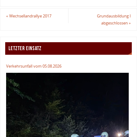
«
Wechsellandrallye 2017
Grundausbildung I
abgeschlossen
»
LETZTER EINSATZ
Verkehrsunfall vom 05.08.2026