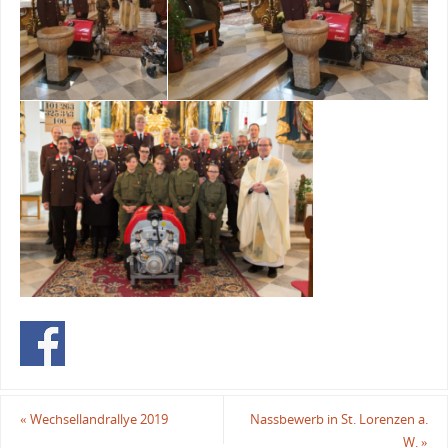
«
Wechsellandrallye 2019
Nassbewerb in St. Lorenzen a.
W.
»