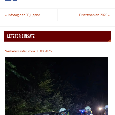
«
Infotag der FF Jugend
Ersatzwahlen 2020
»
LETZTER EINSATZ
Verkehrsunfall vom 05.08.2026