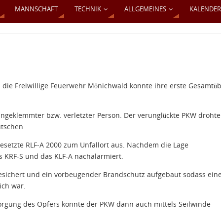
MANNSCHAFT
TECHNIK
ALLGEMEINES
KALENDER
it: die Freiwillige Feuerwehr Mönichwald konnte ihre erste Gesamtü
ngeklemmter bzw. verletzter Person. Der verunglückte PKW drohte
utschen.
besetzte RLF-A 2000 zum Unfallort aus. Nachdem die Lage
s KRF-S und das KLF-A nachalarmiert.
esichert und ein vorbeugender Brandschutz aufgebaut sodass ein
ich war.
sorgung des Opfers konnte der PKW dann auch mittels Seilwinde