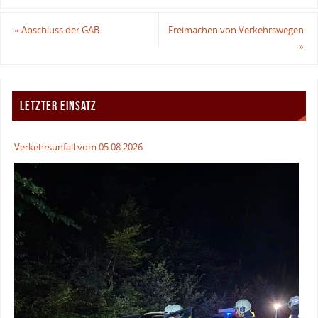
«
Abschluss der GAB
Freimachen von Verkehrswegen
»
LETZTER EINSATZ
Verkehrsunfall vom 05.08.2026