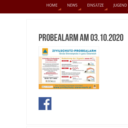
HOME
NEWS
EINSÄTZE
JUGEND
Probealarm am 03.10.2020