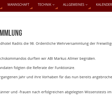
MANNSCHAFT
TECHNIK
ALLGEMEINES
KALENDER
ammlung
dhotel Radits die 98. Ordentliche Wehrversammlung der Freiwilli
eichskommandos durften wir ABI Markus Allmer begrüßen.
aten folgten die Referate der Funktionäre.
 vergangenen Jahr und ihre Vorhaben für das nun bereits angebroch
nner und -frauen nach erfolgreichen abgelegten Wissenstests im