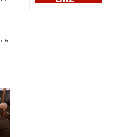
n. Er
r