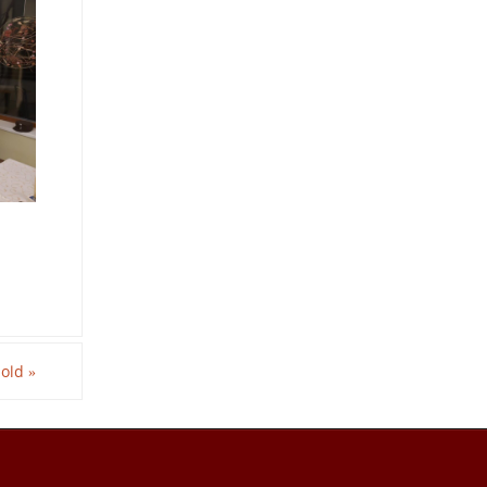
Hold
»