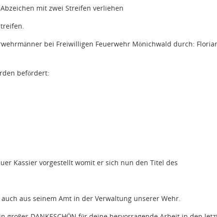
bzeichen mit zwei Streifen verliehen
treifen.
rwehrmänner bei Freiwilligen Feuerwehr Mönichwald durch: Floria
rden befördert:
er Kassier vorgestellt womit er sich nun den Titel des
it auch aus seinem Amt in der Verwaltung unserer Wehr.
in großes DANKESCHÖN für deine hervorragende Arbeit in den letz