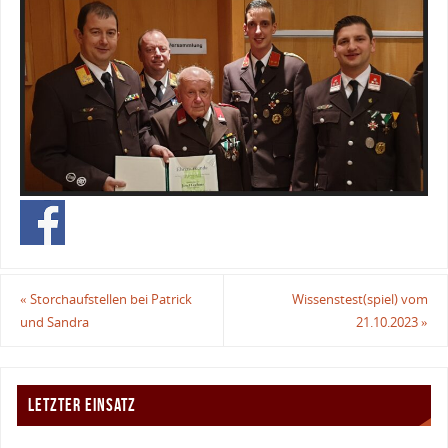
«
Storchaufstellen bei Patrick
Wissenstest(spiel) vom
und Sandra
21.10.2023
»
LETZTER EINSATZ