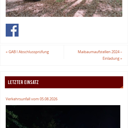
«
GAB I Abschlussprüfung
Maibaumaufstellen 2024 –
Einladung
»
LETZTER EINSATZ
Verkehrsunfall vom 05.08.2026