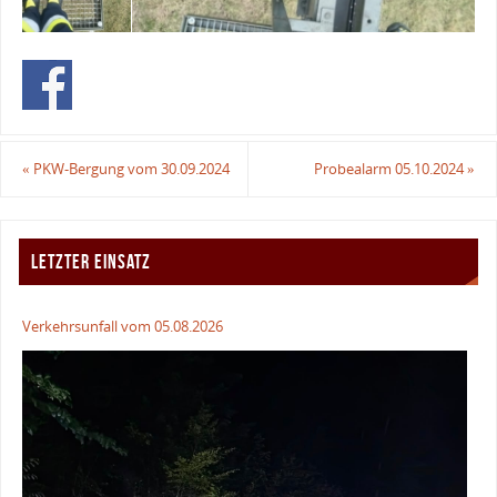
«
PKW-Bergung vom 30.09.2024
Probealarm 05.10.2024
»
LETZTER EINSATZ
Verkehrsunfall vom 05.08.2026