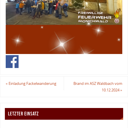
«
Einladung Fackelwanderung
Brand im ASZ Waldbach vom
10.12.2024
»
LETZTER EINSATZ