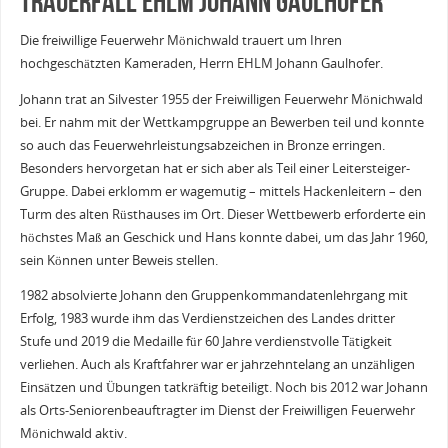
Trauerfall EHLM Johann Gaulhofer
Die freiwillige Feuerwehr Mönichwald trauert um Ihren
hochgeschätzten Kameraden, Herrn EHLM Johann Gaulhofer.
Johann trat an Silvester 1955 der Freiwilligen Feuerwehr Mönichwald
bei. Er nahm mit der Wettkampgruppe an Bewerben teil und konnte
so auch das Feuerwehrleistungsabzeichen in Bronze erringen.
Besonders hervorgetan hat er sich aber als Teil einer Leitersteiger-
Gruppe. Dabei erklomm er wagemutig – mittels Hackenleitern – den
Turm des alten Rüsthauses im Ort. Dieser Wettbewerb erforderte ein
höchstes Maß an Geschick und Hans konnte dabei, um das Jahr 1960,
sein Können unter Beweis stellen.
1982 absolvierte Johann den Gruppenkommandatenlehrgang mit
Erfolg, 1983 wurde ihm das Verdienstzeichen des Landes dritter
Stufe und 2019 die Medaille für 60 Jahre verdienstvolle Tätigkeit
verliehen. Auch als Kraftfahrer war er jahrzehntelang an unzähligen
Einsätzen und Übungen tatkräftig beteiligt. Noch bis 2012 war Johann
als Orts-Seniorenbeauftragter im Dienst der Freiwilligen Feuerwehr
Mönichwald aktiv.