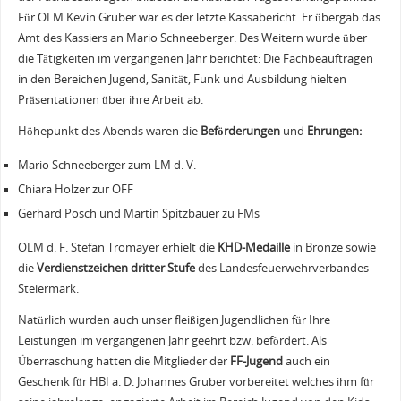
Für OLM Kevin Gruber war es der letzte Kassabericht. Er übergab das
Amt des Kassiers an Mario Schneeberger. Des Weitern wurde über
die Tätigkeiten im vergangenen Jahr berichtet: Die Fachbeauftragen
in den Bereichen Jugend, Sanität, Funk und Ausbildung hielten
Präsentationen über ihre Arbeit ab.
Höhepunkt des Abends waren die
Beförderungen
und
Ehrungen:
Mario Schneeberger zum LM d. V.
Chiara Holzer zur OFF
Gerhard Posch und Martin Spitzbauer zu FMs
OLM d. F. Stefan Tromayer erhielt die
KHD-Medaille
in Bronze sowie
die
Verdienstzeichen dritter Stufe
des Landesfeuerwehrverbandes
Steiermark.
Natürlich wurden auch unser fleißigen Jugendlichen für Ihre
Leistungen im vergangenen Jahr geehrt bzw. befördert. Als
Überraschung hatten die Mitglieder der
FF-Jugend
auch ein
Geschenk für HBI a. D. Johannes Gruber vorbereitet welches ihm für