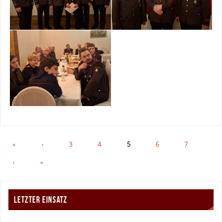
«
‹
3
4
5
6
7
›
»
LETZTER EINSATZ