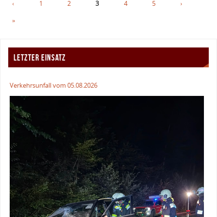
‹
1
2
3
4
5
›
»
LETZTER EINSATZ
Verkehrsunfall vom 05.08.2026