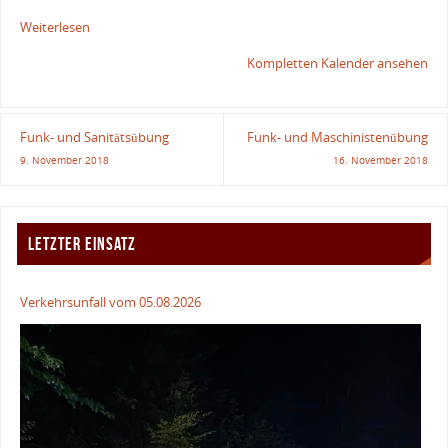
Weiterlesen
Kompletten Kalender ansehen
Funk- und Sanitätsübung
Funk- und Maschinistenübung
9. November 2018
16. November 2018
LETZTER EINSATZ
Verkehrsunfall vom 05.08.2026