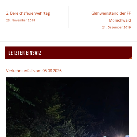
2. Bereichsfeuerwehrtag
Glühweinstand der FF
Mönichwald
23. November 2019
21. Dezember 2019
LETZTER EINSATZ
Verkehrsunfall vom 05.08.2026