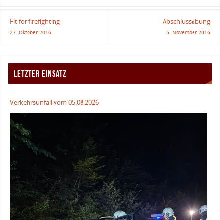
Fit for firefighting
Abschlussübung
27. Oktober 2016
5. November 2016
LETZTER EINSATZ
Verkehrsunfall vom 05.08.2026