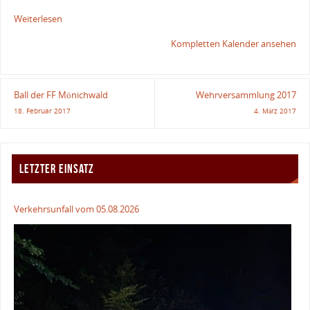
Weiterlesen
Kompletten Kalender ansehen
Ball der FF Mönichwald
Wehrversammlung 2017
18. Februar 2017
4. März 2017
LETZTER EINSATZ
Verkehrsunfall vom 05.08.2026