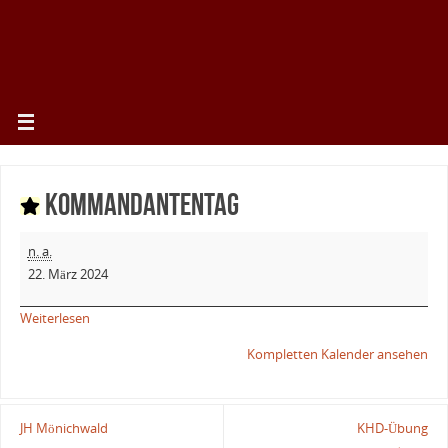
Kommandantentag
n. a.
22. März 2024
Weiterlesen
Kompletten Kalender ansehen
JH Mönichwald
KHD-Übung