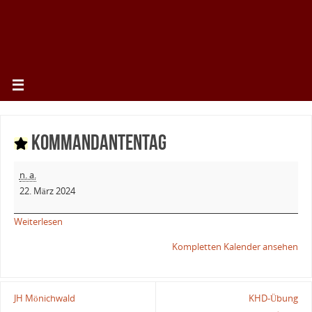
Kommandantentag
n. a.
22. März 2024
Weiterlesen
Kompletten Kalender ansehen
JH Mönichwald
KHD-Übung