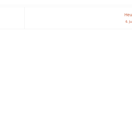
Heu
6. J