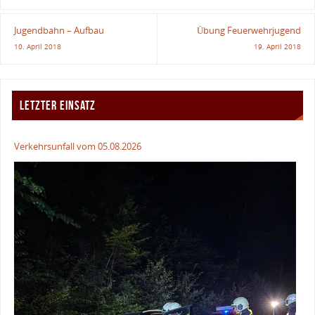
Jugendbahn – Aufbau
Übung Feuerwehrjugend
10. April 2018
19. April 2018
LETZTER EINSATZ
Verkehrsunfall vom 05.08.2026