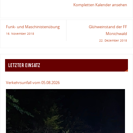
Kompletten Kalender ansehen
Funk- und Maschinistenübung
Glühweinstand der FF
Mönichwald
16. November 2018
22. Dezember 2018
LETZTER EINSATZ
Verkehrsunfall vom 05.08.2026