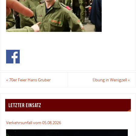
«
70er Feier Hans Gruber
Übung in Wenigzell
»
LETZTER EINSATZ
Verkehrsunfall vom 05.08.2026