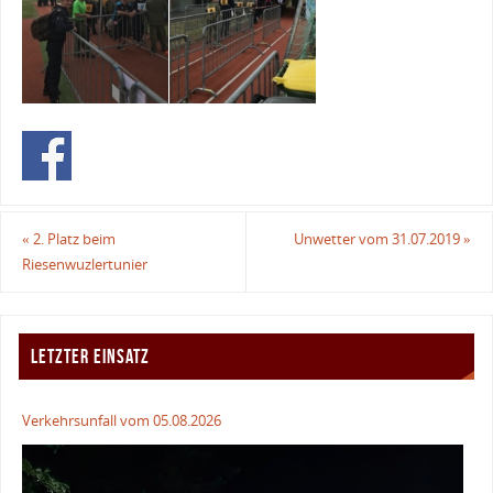
«
2. Platz beim
Unwetter vom 31.07.2019
»
Riesenwuzlertunier
LETZTER EINSATZ
Verkehrsunfall vom 05.08.2026