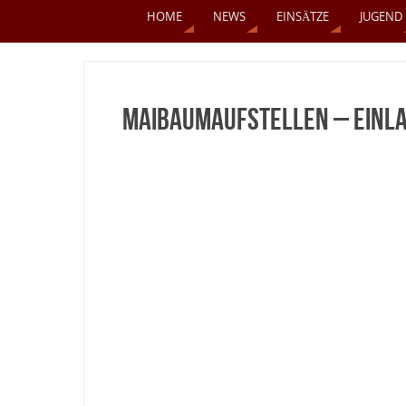
HOME
NEWS
EINSÄTZE
JUGEND
Maibaumaufstellen – EINL