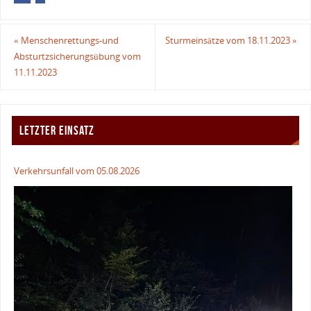
«
Menschenrettungs-und
Sturmeinsätze vom 18.11.2023
»
Absturtzsicherungsübung vom
11.11.2023
LETZTER EINSATZ
Verkehrsunfall vom 05.08.2026