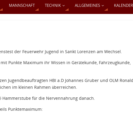
MANNSCHAFT
TECHNIK
ALLGEMEINES
KALENDER
enstest der Feuerwehr Jugend in Sankt Lorenzen am Wechsel.
n mit Punkte Maximum ihr Wissen in Gerätekunde, Fahrzeugkunde,
tolzen Jugendbeauftragten HBI a.D Johannes Gruber und OLM Ronal
chen im kleinen Rahmen überreichen.
Café Hammerstube für die Nervennahrung danach.
weils Punktemaximum: